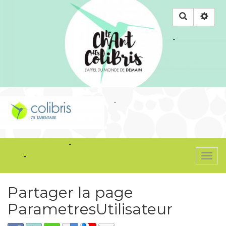
Rechercher
-
-
OkiCom
-
PasCherMontres
-
Togg
navi
Partager la page
ParametresUtilisateur