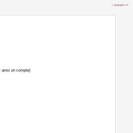
::
suivant >>
z ainsi un compte)