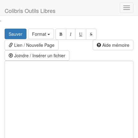
Toggl
Colibris Outils Libres
navig
.
Sauver
Format
B
I
U
S
Lien / Nouvelle Page
Aide mémoire
Joindre / Insérer un fichier