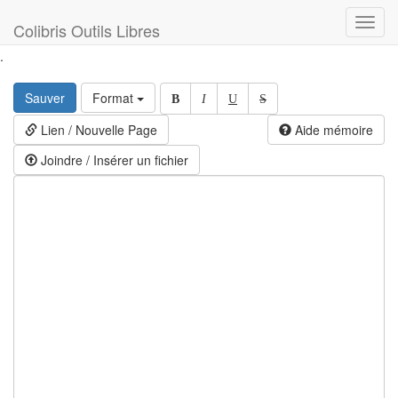
Toggl
Colibris Outils Libres
navig
.
Sauver
Format
B
I
U
S
Lien / Nouvelle Page
Aide mémoire
Joindre / Insérer un fichier