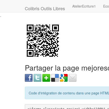
AtelierEcriture1
Eco
Colibris Outils Libres
.
Partager la page mejore
Code d'intégration de contenu dans une page HTM