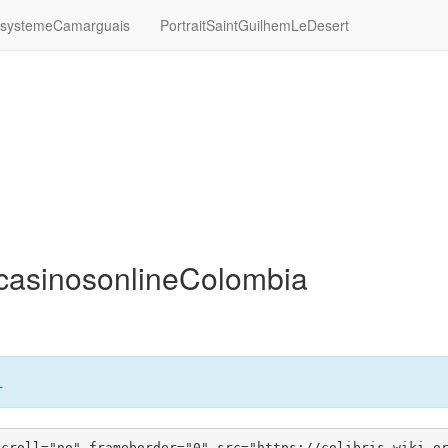
systemeCamarguais
PortraitSaintGuilhemLeDesert
scasinosonlineColombia
L