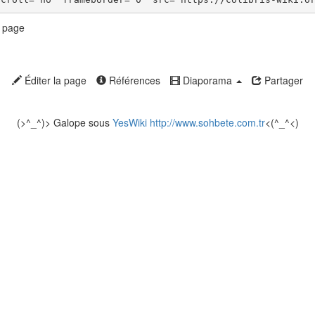
a page
Éditer la page
Références
Diaporama
Partager
(>^_^)> Galope sous
YesWiki
http://www.sohbete.com.tr
<(^_^<)