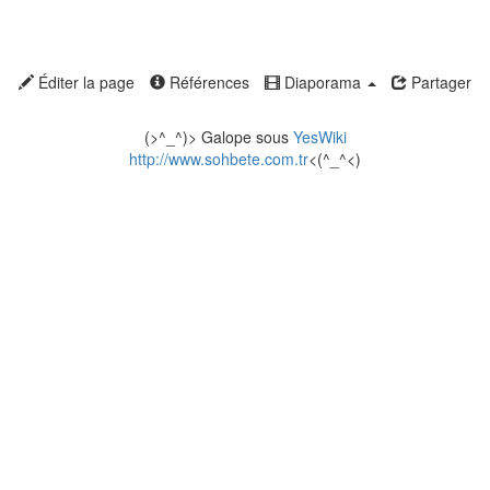
Éditer la page
Références
Diaporama
Partager
(>^_^)> Galope sous
YesWiki
http://www.sohbete.com.tr
<(^_^<)