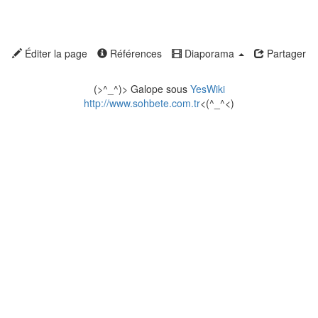
Éditer la page
Références
Diaporama
Partager
(>^_^)> Galope sous
YesWiki
http://www.sohbete.com.tr
<(^_^<)