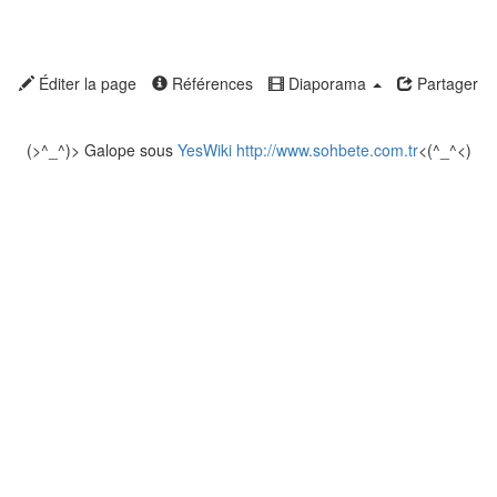
Éditer la page
Références
Diaporama
Partager
(>^_^)> Galope sous
YesWiki
http://www.sohbete.com.tr
<(^_^<)