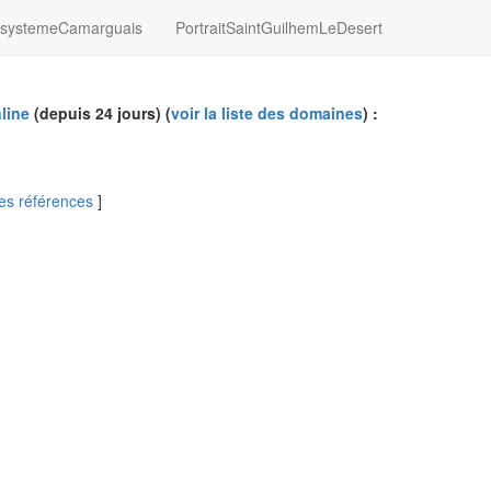
systemeCamarguais
PortraitSaintGuilhemLeDesert
line
(depuis 24 jours) (
voir la liste des domaines
) :
 les références
]