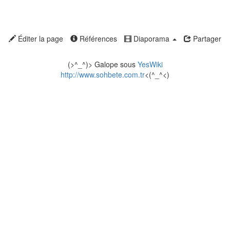
Éditer la page
Références
Diaporama
Partager
(>^_^)> Galope sous
YesWiki
http://www.sohbete.com.tr
<(^_^<)