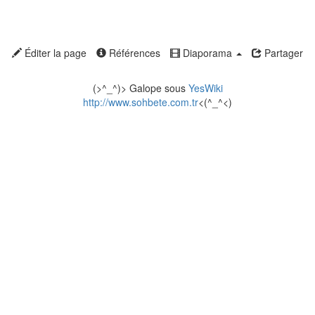
Éditer la page
Références
Diaporama
Partager
(>^_^)> Galope sous
YesWiki
http://www.sohbete.com.tr
<(^_^<)