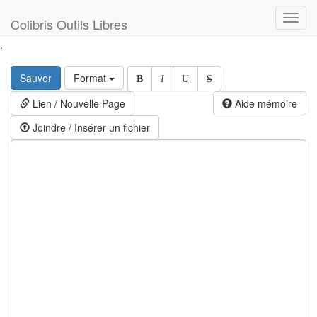
Toggl
Colibris Outils Libres
navig
.
Sauver
Format
B
I
U
S
Lien / Nouvelle Page
Aide mémoire
Joindre / Insérer un fichier