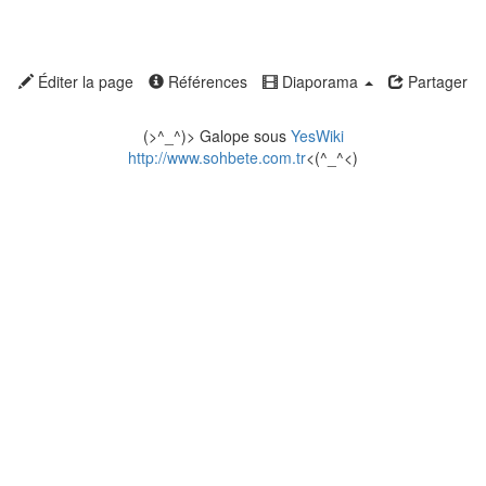
Éditer la page
Références
Diaporama
Partager
(>^_^)> Galope sous
YesWiki
http://www.sohbete.com.tr
<(^_^<)