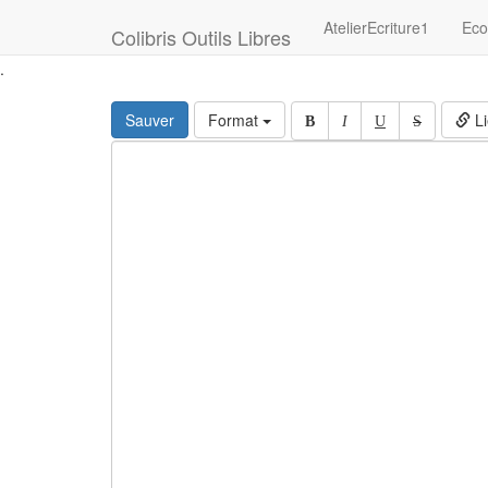
AtelierEcriture1
Eco
Colibris Outils Libres
.
Sauver
Format
Li
B
I
U
S