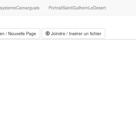
systemeCamarguais
PortraitSaintGuilhemLeDesert
en / Nouvelle Page
Joindre / Insérer un fichier