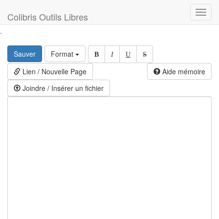
Toggl
Colibris Outils Libres
navig
.
Sauver
Format
B
I
U
S
Lien / Nouvelle Page
Aide mémoire
Joindre / Insérer un fichier