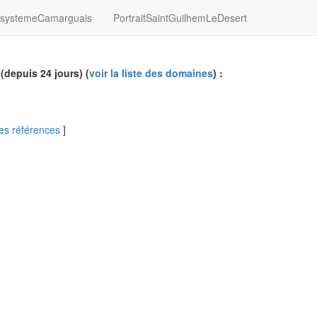
systemeCamarguais
PortraitSaintGuilhemLeDesert
(depuis 24 jours) (
voir la liste des domaines
) :
 les références
]