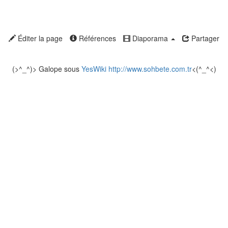
Éditer la page
Références
Diaporama
Partager
(>^_^)> Galope sous
YesWiki
http://www.sohbete.com.tr
<(^_^<)