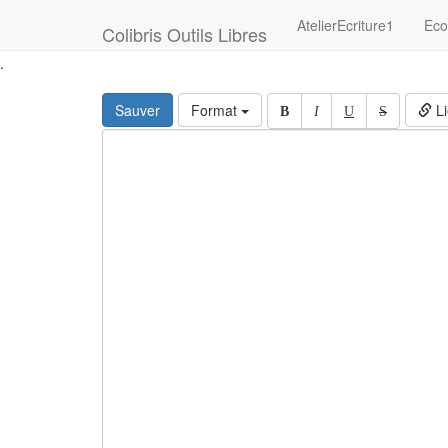
AtelierEcriture1
Eco
Colibris Outils Libres
.
Sauver
Format
Li
B
I
U
S