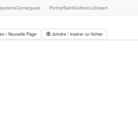
systemeCamarguais
PortraitSaintGuilhemLeDesert
en / Nouvelle Page
Joindre / Insérer un fichier