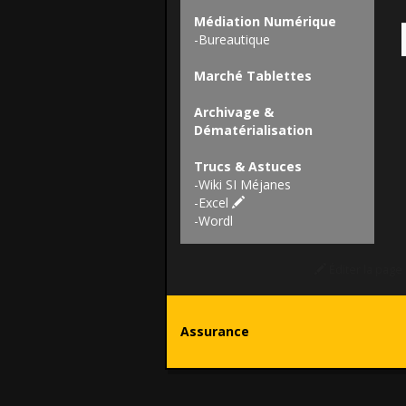
Médiation Numérique
-
Bureautique
Marché Tablettes
Archivage &
Dématérialisation
Trucs & Astuces
-
Wiki SI Méjanes
-
Excel
-
Wordl
Éditer la page
Assurance