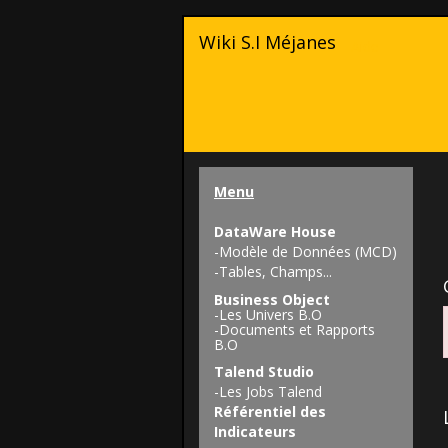
Wiki S.I Méjanes
Aide
Menu
DataWare House
-
Modèle de Données (MCD)
-
Tables, Champs...
Business Object
-
Les Univers B.O
-
Documents et Rapports
B.O
Talend Studio
-
Les Jobs Talend
Référentiel des
Indicateurs