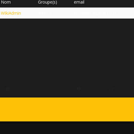
Nom
Groupe(s)
email
WikiAdmin
admins
slechalier@gmail.com
Modifiée le : 10.03.2021 à 09:07:32
Références
Diaporam