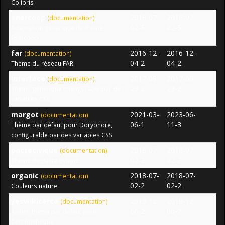
Colibris
enercoop
2018-07-
2018-07-
(documentation)
02-5
02-5
Adaptation générique du thème
Enercoop
far
2016-12-
2016-12-
(documentation)
04-2
04-2
Thème du réseau FAR
interface
2017-09-
2017-09-
(documentation)
29-2
29-2
Thème générique configurable par des
variables CSS
margot
2021-03-
2023-06-
(documentation)
06-1
11-3
Thème par défaut pour Doryphore,
configurable par des variables CSS
pactecivique
2018-07-
2018-07-
(documentation)
02-2
02-2
Thème du pacte civique
organic
2018-07-
2018-07-
(documentation)
02-2
02-2
Couleurs nature
yeswikicerco
2019-12-
2019-12-
(documentation)
06-2
06-2
Ancien thème par défaut pour
Cercopitheque