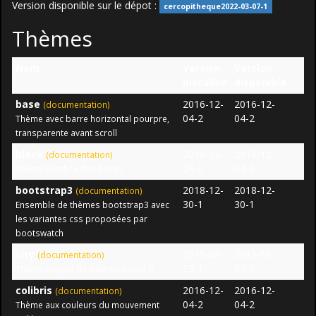
Version disponible sur le dépot :
cercopitheque2022-03-07-1
Thèmes
Nom
Version
Version
installée
disponible
base
2016-12-
2016-12-
(documentation)
04-2
04-2
Thème avec barre horizontal pourpre,
transparente avant scroll
black
2016-12-
2016-12-
(documentation)
04-2
04-2
Theme sombre (fond noir)
bootstrap3
2018-12-
2018-12-
(documentation)
30-1
30-1
Ensemble de thèmes bootstrap3 avec
les variantes css proposées par
bootswatch
city
2019-08-
2019-08-
(documentation)
23-1
23-1
Thème adapté de wikilleurbanne.fr
colibris
2016-12-
2016-12-
(documentation)
04-2
04-2
Thème aux couleurs du mouvement