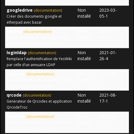
formulaire bazar
googledrive
Non
2023-03-
(documentation)
installé
05-1
Créer des documents google et
etherpad avec bazar
ipblock
Non
2023-01-
(documentation)
installé
26-1
Bloque les accès en édition pour les
adresses ip de différents pays.
loginldap
Non
2021-01-
(documentation)
installé
26-4
Remplace l'authentification de YesWiki
par celle d'un annuaire LDAP
logincas
Non
2021-03-
(documentation)
installé
09-1
Remplace l'authentification de YesWiki
par celle d'un serveur CAS
qrcode
Non
2021-08-
(documentation)
installé
17-1
Generateur de Qrcodes et application
QrcodeTroc
loginsso
Non
2022-06-
(documentation)
installé
21-1
Remplace l'authentification de YesWiki
par celle d'un serveur OAUTH