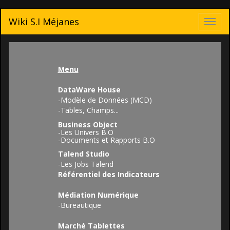
Wiki S.I Méjanes
Toggl
navig
Menu
DataWare House
-
Modèle de Données (MCD)
-
Tables, Champs...
Business Object
-
Les Univers B.O
-
Documents et Rapports B.O
Talend Studio
-
Les Jobs Talend
Référentiel des Indicateurs
Médiation Numérique
-
Bureautique
Marché Tablettes