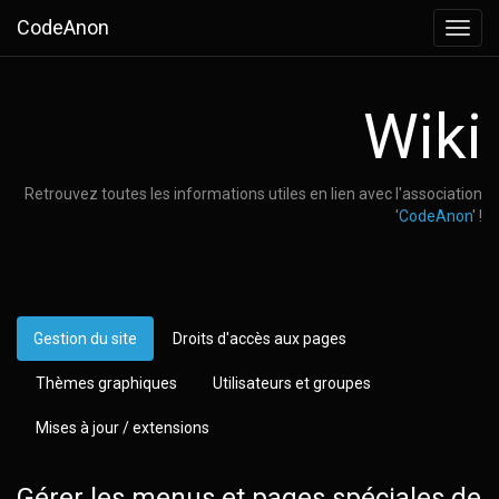
CodeAnon
Toggl
navig
Wiki
Retrouvez toutes les informations utiles en lien avec l'association
'
CodeAnon
' !
Gestion du site
Droits d'accès aux pages
Thèmes graphiques
Utilisateurs et groupes
Mises à jour / extensions
Gérer les menus et pages spéciales de