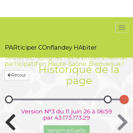
Togg
navi
PARticiper COnflandey HAbiter
Soutenez, rejoignez notre projet d'habitat
participatif en Haute-Saône. Bienvenue !
Historique de la
Retour
page
Version N°3 du 11 juin 26 à 06:59
par 43.173.173.29
Version actuelle