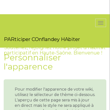
Togg
navi
PARticiper COnflandey HAbiter
Soutenez, rejoignez notre projet d'habitat
participatif en Haute-Saône. Bienvenue !
Personnaliser
l'apparence
Pour modifier l'apparence de votre wiki,
utilisez le sélecteur de thème ci-dessous.
L'aperçu de cette page sera mis à jour
en direct mais le style ne sera appliqué à