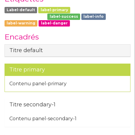
Label-default
label-primary
label-secondary-1
label-secondary-2
label-success
label-info
label-warning
label-danger
Encadrés
Titre default
Titre primary
Contenu panel-primary
Titre secondary-1
Contenu panel-secondary-1