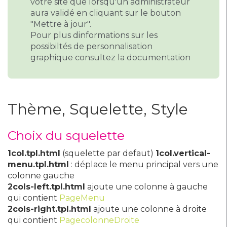
votre site que lorsqu'un administrateur
aura validé en cliquant sur le bouton
"Mettre à jour".
Pour plus dinformations sur les
possibiltés de personnalisation
graphique
consultez la documentation
Thème, Squelette, Style
Choix du squelette
1col.tpl.html
(squelette par defaut)
1col.vertical-
menu.tpl.html
: déplace le menu principal vers une
colonne gauche
2cols-left.tpl.html
ajoute une colonne à gauche
qui contient
PageMenu
2cols-right.tpl.html
ajoute une colonne à droite
qui contient
PagecolonneDroite