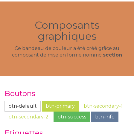
Composants
graphiques
Ce bandeau de couleur a été créé grâce au
composant de mise en forme nommé
section
Boutons
btn-default
btn-primary
btn-secondary-1
btn-secondary-2
btn-success
btn-info
Etiquettes