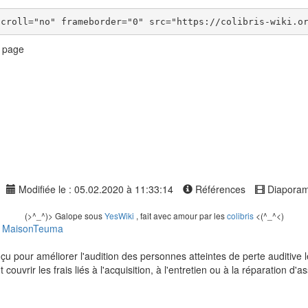
a page
Modifiée le : 05.02.2020 à 11:33:14
Références
Diapora
(>^_^)> Galope sous
YesWiki
, fait avec amour par les
colibris
<(^_^<)
-
MaisonTeuma
onçu pour améliorer l'audition des personnes atteintes de perte auditiv
vrir les frais liés à l'acquisition, à l'entretien ou à la réparation d'a