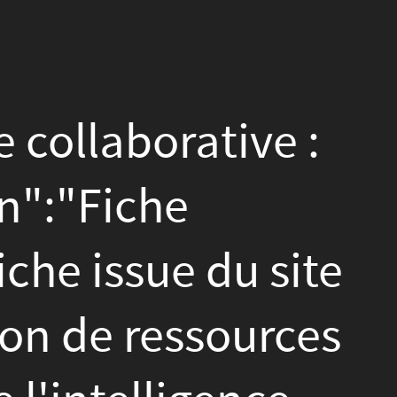
e :
site
rces
e
xyz\/?