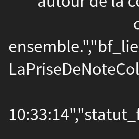
issue
LaPriseDeNoteCollaborat
du
site
10:33:14","statut_fiche":
\"Interpole\",
espace
02-05
de
mutualisation
de
ressources
autour