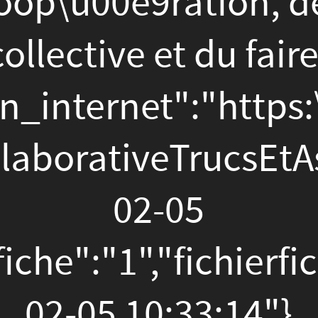
iveTrucsEtAstuc","id_type
02-05
"1","fichierfichierstage":
 10:33:14"}