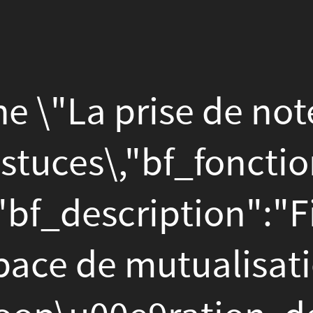
 prise de note collaborativ
s\,"bf_fonction":"Fiche
ription":"Fiche issue du 
e mutualisation de ressou
0e9ration, de l'intelligenc
ve et du faire-
iche
iption":"Fiche
net":"https:\/\/interpole.