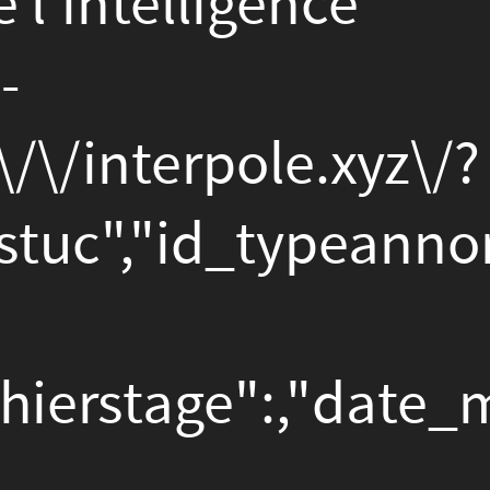
annonce":"3","id_fiche":
,"date_maj_fiche":"2020-