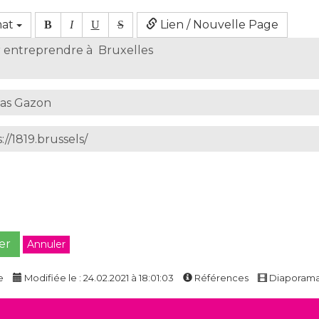
mat
Lien / Nouvelle Page
B
I
U
S
er
Annuler
e
Modifiée le : 24.02.2021 à 18:01:03
Références
Diaporam