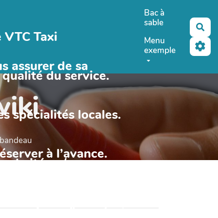
Bac à
sable
Rec
e VTC Taxi
Menu
exemple
us assurer de sa
 qualité du service.
wiki
es spécialités locales.
e bandeau
réserver à l’avance.
souhaitée.</p>
 besoins en matière
une solution pratique,
rance. Avec des