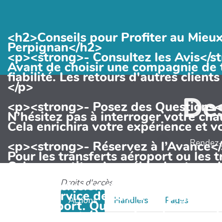
<h2>Conseils pour Profiter au Mieux
Perpignan</h2>
<p><strong>- Consultez les Avis</s
Avant de choisir une compagnie de ta
fiabilité. Les retours d'autres clien
</p>
Des
<p><strong>- Posez des Questions<
N’hésitez pas à interroger votre chauf
Cela enrichira votre expérience et vo
Rendez-v
<p><strong>- Réservez à l’Avance<
Pour les transferts aéroport ou les t
Cela garantit qu’un véhicule et un c
Droits d'accès
<h2>Conclusion</h2>
<p>Le service de taxi à Perpignan r
Actions
Handlers
Pages
de transport. Que vous soyez un habi
accessible et économique pour explo