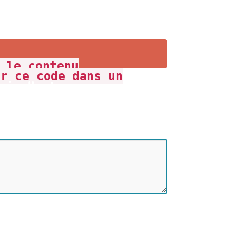
nce, vous pouvez
votre taxi dès
 le contenu
er ce code dans un
soin d'autres