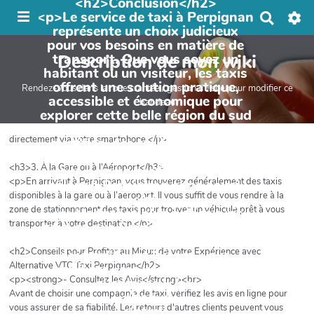
<h2>Conclusion</h2>
<p>Le service de taxi à Perpignan
R
représente un choix judicieux
e
pour vos besoins en matière de
c
transport. Que vous soyez un
Description de mon wiki
h
e
habitant ou un visiteur, les taxis
r
offrent une solution pratique,
Rendez-vous dans la roue crantée / gestion du site pour modifier ce
c
accessible et économique pour
bandeau
h
explorer cette belle région du sud
e
de la France. Avec des chauffeurs
r
directement via votre smartphone.</p>
qualifiés, des tarifs clairs et la
possibilité de réserver à l’avance,
<h3>3. À la Gare ou à l’Aéroport</h3>
vous pouvez profiter de votre
<p>En arrivant à Perpignan, vous trouverez généralement des taxis
séjour à Perpignan sans souci.
disponibles à la gare ou à l’aéroport. Il vous suffit de vous rendre à la
</p>
zone de stationnement des taxis pour trouver un véhicule prêt à vous
<p>Ne tardez plus à découvrir
transporter à votre destination.</p>
tout ce que Perpignan a à offrir.
Réservez votre taxi dès
<h2>Conseils pour Profiter au Mieux de votre Expérience avec
aujourd'hui et laissez-vous
Alternative VTC Taxi Perpignan</h2>
conduire vers vos prochaines
<p><strong>- Consultez les Avis</strong><br>
aventures !</p>
Avant de choisir une compagnie de taxi, vérifiez les avis en ligne pour
</body>
vous assurer de sa fiabilité. Les retours d'autres clients peuvent vous
</html>