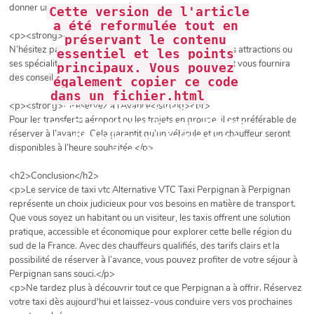
donner un aperçu de la qualité du service.</p>
`
Cette version de l'article
a été reformulée tout en
<p><strong>- Posez des Questions</strong><br>
préservant le contenu
N’hésitez pas à interroger votre chauffeur sur la ville, ses attractions ou
essentiel et les points
ses spécialités locales. Cela enrichira votre expérience et vous fournira
principaux. Vous pouvez
des conseils utiles.</p>
également copier ce code
pour
dans un fichier.html
<p><strong>- Réservez à l’Avance</strong><br>
l'utiliser sur votre site ou votre
Pour les transferts aéroport ou les trajets en groupe, il est préférable de
blog. Si vous avez besoin d'autres
réserver à l’avance. Cela garantit qu’un véhicule et un chauffeur seront
modifications, n'hésitez pas à
disponibles à l’heure souhaitée.</p>
demander !
<h2>Conclusion</h2>
<p>Le service de taxi vtc Alternative VTC Taxi Perpignan à Perpignan
représente un choix judicieux pour vos besoins en matière de transport.
Que vous soyez un habitant ou un visiteur, les taxis offrent une solution
pratique, accessible et économique pour explorer cette belle région du
sud de la France. Avec des chauffeurs qualifiés, des tarifs clairs et la
possibilité de réserver à l’avance, vous pouvez profiter de votre séjour à
Perpignan sans souci.</p>
<p>Ne tardez plus à découvrir tout ce que Perpignan a à offrir. Réservez
votre taxi dès aujourd'hui et laissez-vous conduire vers vos prochaines