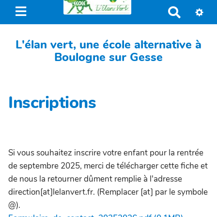
R
e
c
L'élan vert, une école alternative à
h
Boulogne sur Gesse
e
r
c
h
Inscriptions
e
r
Si vous souhaitez inscrire votre enfant pour la rentrée
de septembre 2025, merci de télécharger cette fiche et
de nous la retourner dûment remplie à l'adresse
direction[at]lelanvert.fr. (Remplacer [at] par le symbole
@).