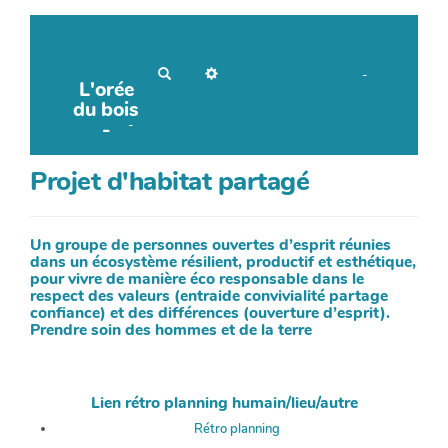
R
No-Name
Maho Lux
-
L'orée
e
c
du bois
AubergeDeCannedda
h
OkiCom
-
-
e
r
PasCherMontres
c
h
Projet d'habitat partagé
e
r
Un groupe de personnes ouvertes d’esprit réunies
dans un écosystème résilient, productif et esthétique,
pour vivre de manière éco responsable dans le
respect des valeurs (entraide convivialité partage
confiance) et des différences (ouverture d’esprit).
Prendre soin des hommes et de la terre
Lien rétro planning humain/lieu/autre
Rétro planning