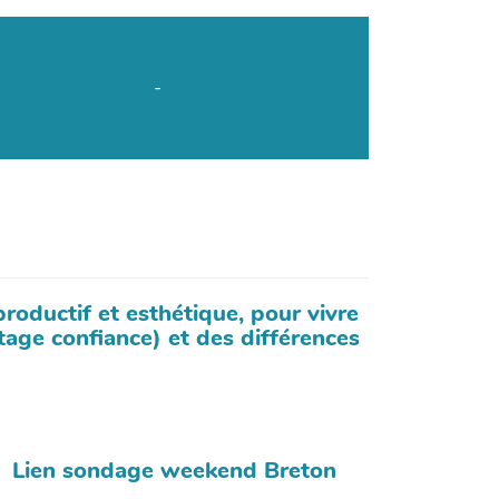
o-Name
Maho Lux
-
AubergeDeCannedda
roductif et esthétique, pour vivre
tage confiance) et des différences
Lien sondage weekend Breton