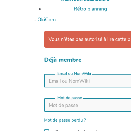
Rétro planning
-
OkiCom
Vous n'êtes pas autorisé à lire cette p
Déjà membre
Email ou NomWiki
Mot de passe
Mot de passe perdu ?