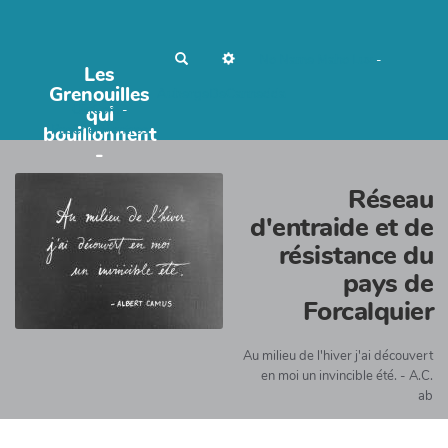
R
No Name
Maho Lux
-
Les
e
c
Grenouilles
AubergeDeCannedda
h
OkiCom
qui
-
e
r
bouillonnent
PasCherMontres
c
-
h
e
r
Réseau
d'entraide et de
résistance du
pays de
Forcalquier
Au milieu de l'hiver j'ai découvert
en moi un invincible été. - A.C.
ab