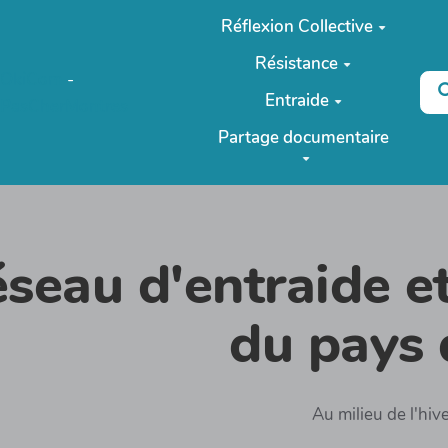
Réflexion Collective
Résistance
OkiCom
-
Entraide
PasCherMontres
Partage documentaire
seau d'entraide et
du pays 
Au milieu de l'hive