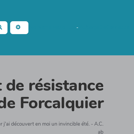
Rechercher
No Name
Maho Lux
-
AubergeDeCannedda
 de résistance
de Forcalquier
r j'ai découvert en moi un invincible été. - A.C.
ab