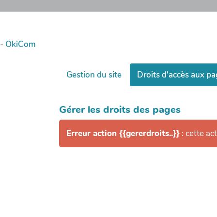
-
OkiCom
Gestion du site
Droits d'accès aux p
Gérer les droits des pages
Erreur action {{gererdroits..}}
: cette ac