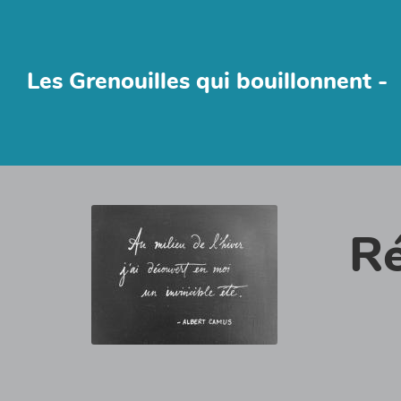
Les Grenouilles qui bouillonnent -
Ré