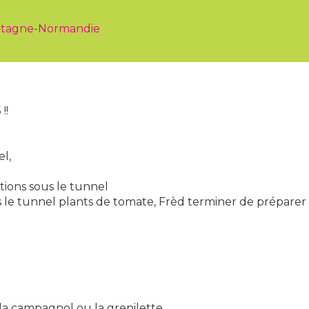
Bretagne-Normandie
!!
el,
tions sous le tunnel
s le tunnel plants de tomate, Frèd terminer de préparer l
 la campagnol ou la grenilette