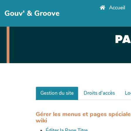
Accueil
Gouv' & Groove
Gestion du site
Droits d'accès
Lo
Gérer les menus et pages spéciale
wiki
Éditer la Page Titre