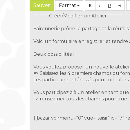
Sauver
Format
B
I
U
S