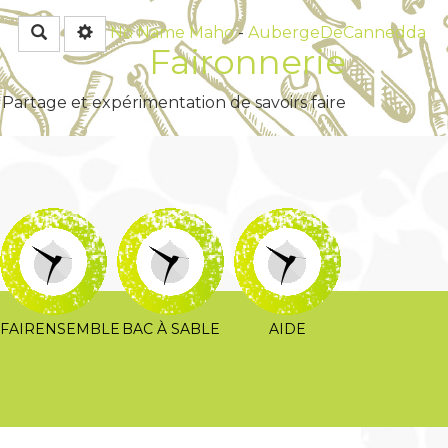
Rechercher
No Name
Maho
-
AubergeDeCannedda
Faironnerie
Partage et expérimentation de savoirs faire
FAIRENSEMBLE
BAC À SABLE
AIDE