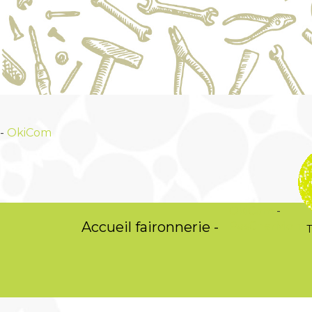
-
OkiCom
OkiCom
-
Accueil faironnerie -
PasCherMontr