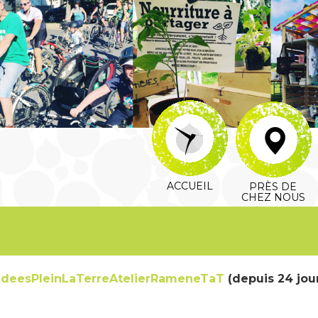
ACCUEIL
PRÈS DE
CHEZ NOUS
IdeesPleinLaTerreAtelierRameneTaT
(depuis 24 jour