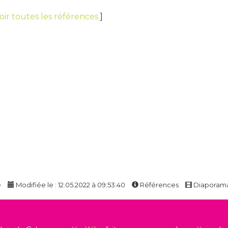
oir toutes les références
]
e
Modifiée le : 12.05.2022 à 09:53:40
Références
Diaporam