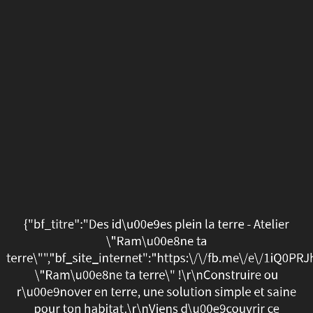
{"bf_titre":"Des
id\u00e9es
plein
la
terre
-
Atelier
\"Ram\u00e8ne
{"bf_titre":"Des id\u00e9es plein la terre - Atelier
ta
\"Ram\u00e8ne ta
terre\"","bf_site_internet":"https:\/\/fb.me\/e\/1iQ0PRJ
terre\"","bf_site_internet
\"Ram\u00e8ne ta terre\" !\r\nConstruire ou
r\u00e9nover en terre, une solution simple et saine
\"Ram\u00e8ne
pour ton habitat.\r\nViens d\u00e9couvrir ce