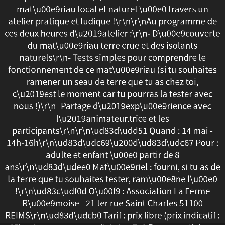
mat\u00e9riau local et naturel \u00e0 travers un
ta
atelier pratique et ludique !\r\n\r\nAu programme de
terre\"
ces deux heures d\u2019atelier :\r\n- D\u00e9couverte
du mat\u00e9riau terre crue et des isolants
!\r\nConstruire
naturels\r\n- Tests simples pour comprendre le
fonctionnement de ce mat\u00e9riau (si tu souhaites
ou
ramener un seau de terre que tu as chez toi,
c\u2019est le moment car tu pourras la tester avec
r\u00e9nover
nous !)\r\n- Partage d\u2019exp\u00e9rience avec
en
l\u2019animateur.trice et les
participants\r\n\r\n\ud83d\udd51 Quand : 14 mai -
terre,
14h-16h\r\n\ud83d\udc69\u200d\ud83d\udc67 Pour :
adulte et enfant \u00e0 partir de 8
une
ans\r\n\ud83d\udee0 Mat\u00e9riel : fourni, si tu as de
solution
la terre que tu souhaites tester, ram\u00e8ne l\u00e0
!\r\n\ud83c\udf0d O\u00f9 : Association La Ferme
simple
R\u00e9moise - 21 ter rue Saint Charles 51100
REIMS\r\n\ud83d\udcb0 Tarif : prix libre (prix indicatif :