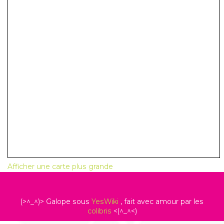
Afficher une carte plus grande
(>^_^)> Galope sous
YesWiki
, fait avec amour par les
colibris
<(^_^<)