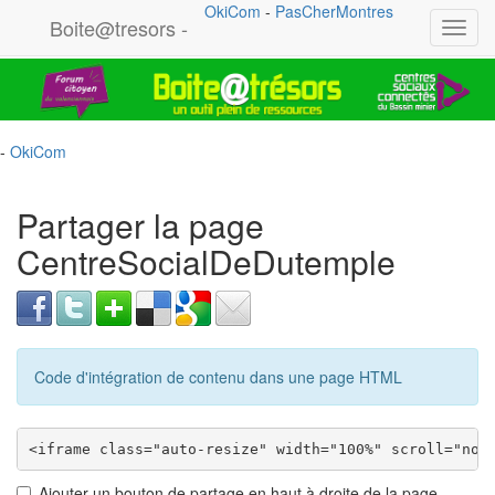
OkiCom
-
PasCherMontres
Boite@tresors -
Toggl
navig
-
OkiCom
Partager la page
CentreSocialDeDutemple
Code d'intégration de contenu dans une page HTML
Ajouter un bouton de partage en haut à droite de la page