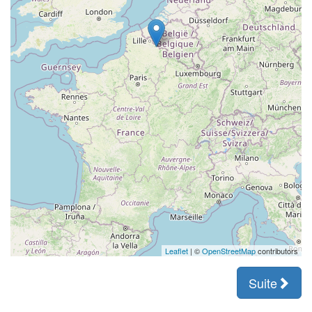
Leaflet
| ©
OpenStreetMap
contributors
Suite