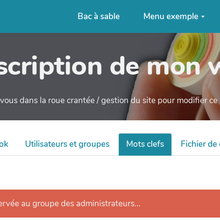
Bac à sable
Menu exemple
cription de mon 
ous dans la roue crantée / gestion du site pour modifier c
ok
Utilisateurs et groupes
Mots clefs
Fichier de
servée au groupe des administrateurs...