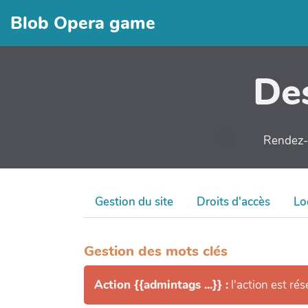
Blob Opera game
Des
Rendez-v
Gestion du site
Droits d'accès
Lo
Gestion des mots clés
Action {{admintags ...}} :
l'action est ré