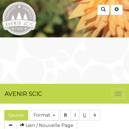
Rechercher
AVENIR SCIC
Togg
navi
Sauver
Format
B
I
U
S
Lien / Nouvelle Page