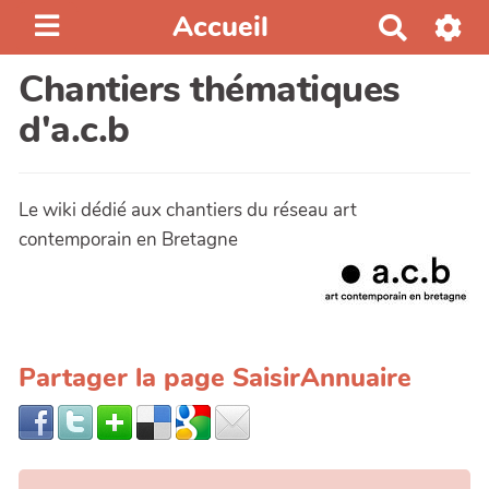
Accueil
R
e
Chantiers thématiques
c
h
d'a.c.b
e
r
c
Le wiki dédié aux chantiers du réseau art
h
contemporain en Bretagne
e
r
Partager la page SaisirAnnuaire