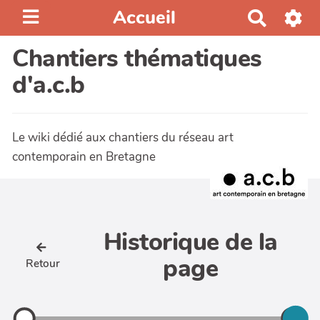
Accueil
R
e
Chantiers thématiques
c
h
d'a.c.b
e
r
c
Le wiki dédié aux chantiers du réseau art
h
contemporain en Bretagne
e
r
Historique de la
page
Retour