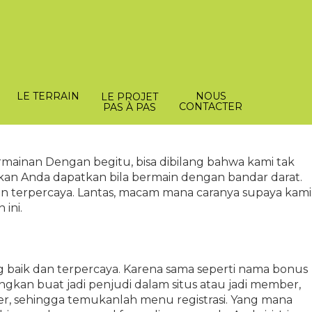
 yang menawarkan bonus member baru tanpa deposit 2023
LE TERRAIN
NOUS
LE PROJET
akukan pengisian saldo lebih-lebih Dahulu Pastinya
CONTACTER
PAS À PAS
 Dan seandainya kita menang, maka hadiah
rmainan Dengan begitu, bisa dibilang bahwa kami tak
akan Anda dapatkan bila bermain dengan bandar darat.
dan terpercaya. Lantas, macam mana caranya supaya kami
ini.
g baik dan terpercaya. Karena sama seperti nama bonus
gkan buat jadi penjudi dalam situs atau jadi member,
r, sehingga temukanlah menu registrasi. Yang mana