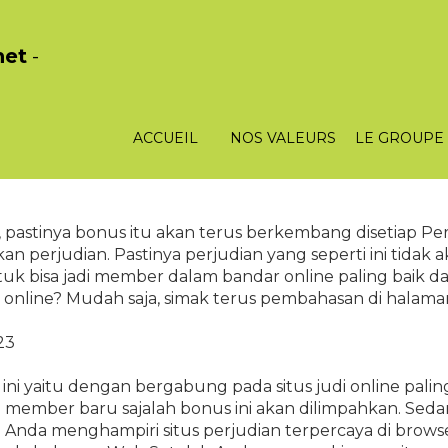
het
-
Hadiah Member Baru Tidak Deposit
ne. Karena sekarang ini sudah ada website judi online
ACCUEIL
NOS VALEURS
LE GROUPE
da bisa langsung main setelah memiliki akun tanpa mel
main judi di awal permainan tanpa mengeluarkan uang.
, pastinya bonus itu akan terus berkembang disetiap Pe
perjudian. Pastinya perjudian yang seperti ini tidak 
tuk bisa jadi member dalam bandar online paling baik 
 online? Mudah saja, simak terus pembahasan di halaman 
23
i yaitu dengan bergabung pada situs judi online palin
member baru sajalah bonus ini akan dilimpahkan. Sedan
nda menghampiri situs perjudian terpercaya di browse