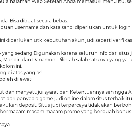
la halaman Web Setelah Anda memasuki menu itu, sehin
da. Bisa dibuat secara bebas.
Perpaduan username dan kata sandi diperlukan untuk log
ini diperlukan utk kebutuhan akun judi seperti verifikas
g sedang Digunakan karena seluruh info dari situs ju
CA, Mandiri dan Danamon. Pilihlah salah satunya yang yai
olom ini.
 di atas yang asli.
boleh dilewati.
t dan menyetujui syarat dan Ketentuannya sehingga An
ari penyedia game judi online dalam situs terbaik itu
elakukan deposit. Situs judi terpercaya tidak akan be
akan bermacam macam macam promo yang berbuah bonus 
caya