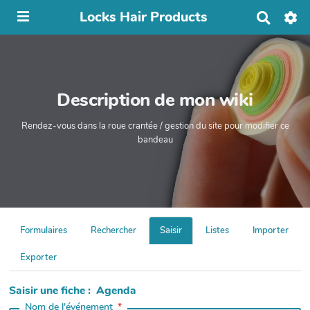
Locks Hair Products
R
e
c
h
e
r
Description de mon wiki
c
h
e
Rendez-vous dans la roue crantée / gestion du site pour modifier ce
r
bandeau
Formulaires
Rechercher
Saisir
Listes
Importer
Exporter
Saisir une fiche : Agenda
Nom de l'événement