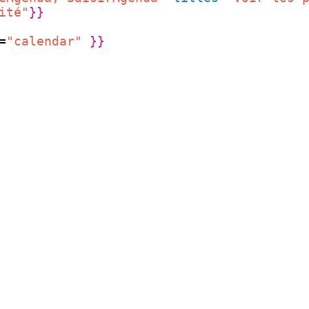
ité"
}}
=
"calendar"
}}