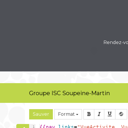
Rendez-vou
Groupe ISC Soupeine-Martin
Sauver
Format
{{
nav 
links
=
"VueActivite, Vu
1