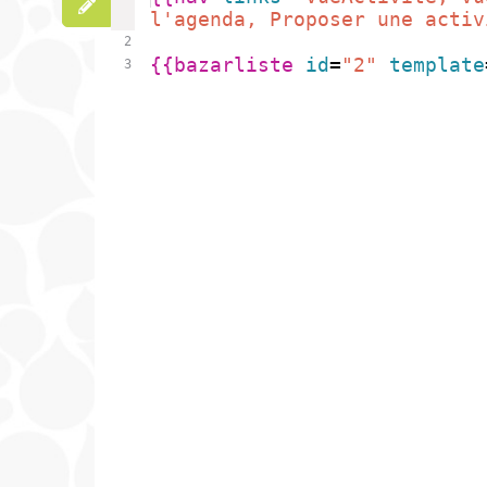
l'agenda, Proposer une activ
2
{{
bazarliste 
id
=
"2"
template
3