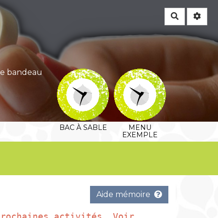
Rechercher
 ce bandeau
BAC À SABLE
MENU
EXEMPLE
Aide mémoire
prochaines activités, Voir 