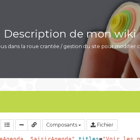
Description de mon wiki
s dans la roue crantée / gestion du site pour modifier
Composants
Fichier
eAgenda, SaisirAgenda"
titles
=
"Voir les 