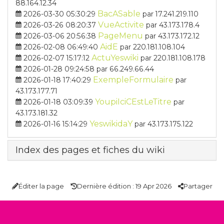
88.164.12.34
BacASable
2026-03-30 05:30:29
par 17.241.219.110
VueActivite
2026-03-26 08:20:37
par 43.173.178.4
PageMenu
2026-03-06 20:56:38
par 43.173.172.12
AidE
2026-02-08 06:49:40
par 220.181.108.104
ActuYeswiki
2026-02-07 15:17:12
par 220.181.108.178
2026-01-28 09:24:58
par 66.249.66.44
ExempleFormulaire
2026-01-18 17:40:29
par
43.173.177.71
YoupiIciCEstLeTitre
2026-01-18 03:09:39
par
43.173.181.32
YeswikidaY
2026-01-16 15:14:29
par 43.173.175.122
Index des pages et fiches du wiki
Éditer la page
Dernière édition : 19 Apr 2026
Partager