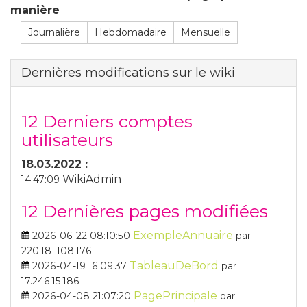
manière
Journalière
Hebdomadaire
Mensuelle
Dernières modifications sur le wiki
12 Derniers comptes
utilisateurs
18.03.2022 :
WikiAdmin
14:47:09
12 Dernières pages modifiées
ExempleAnnuaire
2026-06-22 08:10:50
par
220.181.108.176
TableauDeBord
2026-04-19 16:09:37
par
17.246.15.186
PagePrincipale
2026-04-08 21:07:20
par