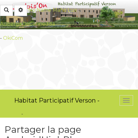
Rechercher
No Name
Maho Lux
-
AubergeDeCannedda
-
OkiCom
Habitat Participatif Verson -
Togg
navi
OkiCom
-
PasCherMontres
Partager la page