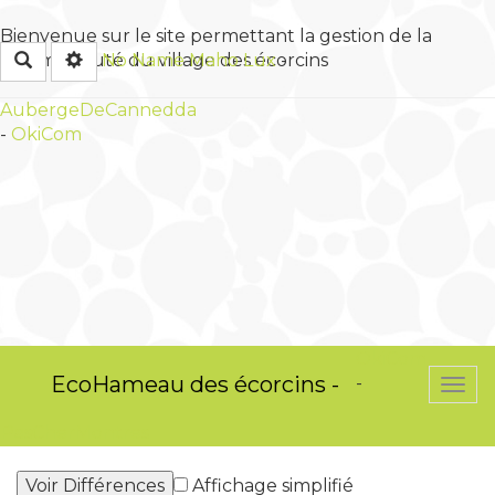
Bienvenue sur le site permettant la gestion de la
Rechercher
No Name
Maho Lux
-
communauté du village des écorcins
AubergeDeCannedda
-
OkiCom
OkiCom
EcoHameau des écorcins -
-
Togg
navi
PasCherMontres
Affichage simplifié