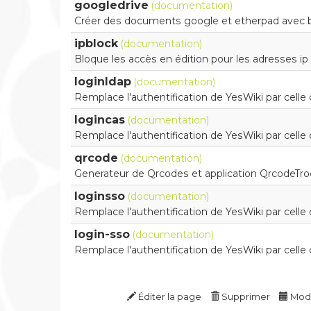
googledrive
(documentation)
Créer des documents google et etherpad avec 
ipblock
(documentation)
Bloque les accès en édition pour les adresses ip 
loginldap
(documentation)
Remplace l'authentification de YesWiki par cell
logincas
(documentation)
Remplace l'authentification de YesWiki par celle
qrcode
(documentation)
Generateur de Qrcodes et application QrcodeTro
loginsso
(documentation)
Remplace l'authentification de YesWiki par cell
login-sso
(documentation)
Remplace l'authentification de YesWiki par cell
Éditer la page
Supprimer
Modif