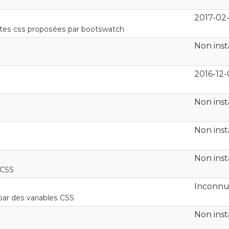
2017-02-
ntes css proposées par bootswatch
Non inst
2016-12-
Non inst
Non inst
Non inst
 CSS
Inconn
ar des variables CSS
Non inst