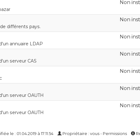
Non inst
bazar
Non inst
de différents pays.
Non inst
e d'un annuaire LDAP
Non inst
 d'un serveur CAS
Non inst
c
Non inst
e d'un serveur OAUTH
Non inst
e d'un serveur OAUTH
iée le : 01.04.2019 à 17:11:54
Propriétaire : vous - Permissions
Ré