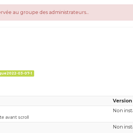
servée au groupe des administrateurs...
que2022-03-07-1
Version 
Non inst
e avant scroll
Non inst