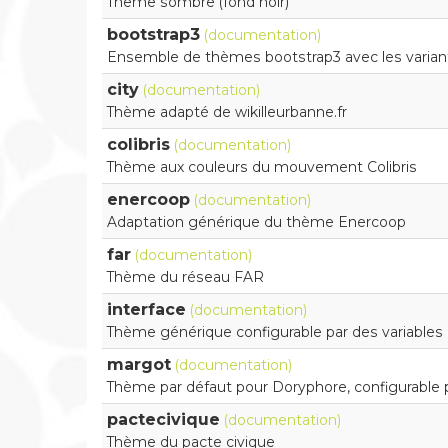
Theme sombre (fond noir)
bootstrap3
(documentation)
Ensemble de thèmes bootstrap3 avec les varia
city
(documentation)
Thème adapté de wikilleurbanne.fr
colibris
(documentation)
Thème aux couleurs du mouvement Colibris
enercoop
(documentation)
Adaptation générique du thème Enercoop
far
(documentation)
Thème du réseau FAR
interface
(documentation)
Thème générique configurable par des variables
margot
(documentation)
Thème par défaut pour Doryphore, configurable p
pactecivique
(documentation)
Thème du pacte civique