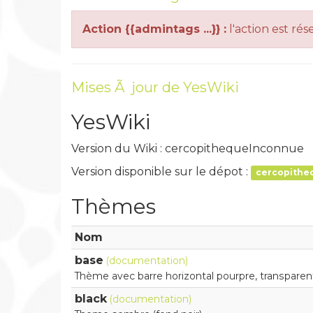
Action {{admintags ...}} :
l'action est ré
Mises Ã jour de YesWiki
YesWiki
Version du Wiki :
cercopithequeInconnue
Version disponible sur le dépot :
cercopithe
Thèmes
Nom
base
(documentation)
Thème avec barre horizontal pourpre, transparent
black
(documentation)