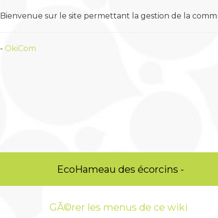
Bienvenue sur le site permettant la gestion de la comm
-
OkiCom
OkiC
EcoHameau des écorcins -
PasCh
GÃ©rer les menus de ce wiki